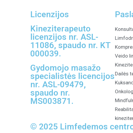
Licenzijos
Pasl
Kineziterapeuto
Konsult
licenzijos nr. ASL-
Limfodr
11086, spaudo nr. KT
Kompres
000039.
Veido l
Kinezite
Gydomojo masažo
Dailės t
specialistės licencijos
nr. ASL-09479,
Kuksan
spaudo nr.
Onkolog
MS003871.
Mindfu
Reabilit
kinezit
© 2025 Limfedemos centro