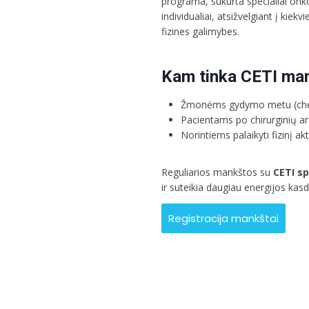
programa, sukurta specialiai onk
individualiai, atsižvelgiant į ki
fizines galimybes.
Kam tinka CETI ma
Žmonėms gydymo metu (chemo
Pacientams po chirurginių a
Norintiems palaikyti fizinį ak
Reguliarios mankštos su
CETI sp
ir suteikia daugiau energijos kas
Registracija mankštai