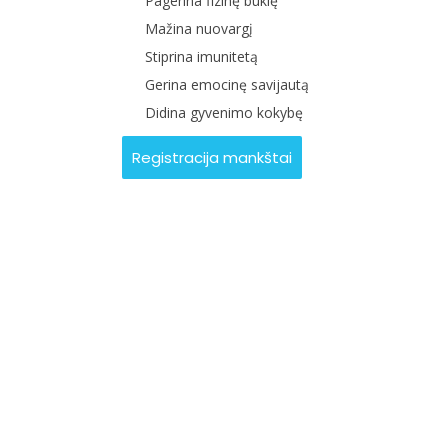
Pagerina fizinę būklę
Mažina nuovargį
Stiprina imunitetą
Gerina emocinę savijautą
Didina gyvenimo kokybę
Registracija mankštai