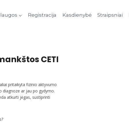
laugos
Registracija
Kasdienybė
Straipsniai
mankštos CETI
aliai pritaikyta fizinio aktyvumo
o diagnoze ar jau po gydymo.
a atkurti jėgas, sustiprinti
s?