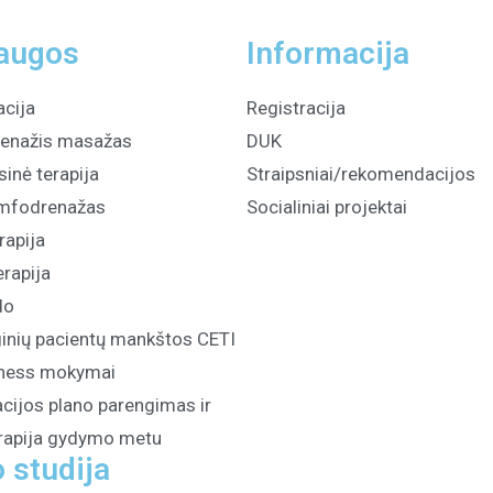
augos
Informacija
acija
Registracija
enažis masažas
DUK
inė terapija
Straipsniai/rekomendacijos
imfodrenažas
Socialiniai projektai
rapija
erapija
do
inių pacientų mankštos CETI
lness mokymai
acijos plano parengimas ir
erapija gydymo metu
 studija