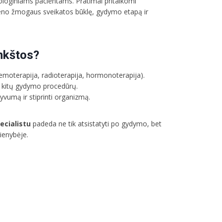
ologiniams pacientams. Pratimai pritaikomi
ekvieno žmogaus sveikatos būklę, gydymo etapą ir
nkštos?
terapija, radioterapija, hormonoterapija).
r kitų gydymo procedūrų.
tyvumą ir stiprinti organizmą.
ecialistu
padeda ne tik atsistatyti po gydymo, bet
dienybėje.