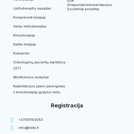
DUK
Straipsniai/rekomendacijos
Limfodrenažis masažas
Socialiniai projektai
Kompresinė terapija
Veido limfodrenažas
Kineziterapija
Dailės terapija
Kuksando
Onkologinių pacientų mankštos
CETI
Mindfulness mokymai
Reabilitacijos plano parengimas
ir kineziterapija gydymo metu
Registracija
+37061193083
info@limfa.lt