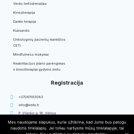
Veido limfodrenažas
Kineziterapija
Dailės terapija
Kuksando
Onkologinių pacientų mankštos
CETI
Mindfulness mokymai
Reabilitacijos plano parengimas
ir kineziterapija gydymo metu
Registracija
+37061193083
info@limfa.lt
P. Vileišio g. 18, Vilnius
Mes naudojame slapukus, kurie užtikrina, kad Jums bus patogu
naudotis tinklalapiu. Jei toliau naršysite mūsų tinklalapyje, tai
© 2025 Limfedemos centro studija