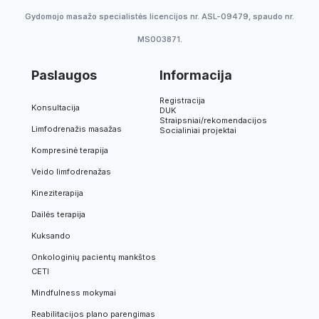
Gydomojo masažo specialistės licencijos nr. ASL-09479, spaudo nr.
MS003871.
Paslaugos
Informacija
Registracija
Konsultacija
DUK
Straipsniai/rekomendacijos
Limfodrenažis masažas
Socialiniai projektai
Kompresinė terapija
Veido limfodrenažas
Kineziterapija
Dailės terapija
Kuksando
Onkologinių pacientų mankštos
CETI
Mindfulness mokymai
Reabilitacijos plano parengimas