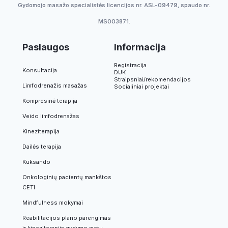
Gydomojo masažo specialistės licencijos nr. ASL-09479, spaudo nr.
MS003871.
Paslaugos
Informacija
Registracija
Konsultacija
DUK
Straipsniai/rekomendacijos
Limfodrenažis masažas
Socialiniai projektai
Kompresinė terapija
Veido limfodrenažas
Kineziterapija
Dailės terapija
Kuksando
Onkologinių pacientų mankštos
CETI
Mindfulness mokymai
Reabilitacijos plano parengimas